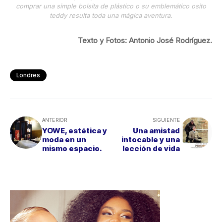
comprar una simple bolsita de plástico o su emblemático osito
teddy resulta toda una mágica aventura.
Texto y Fotos: Antonio José Rodríguez.
Londres
ANTERIOR
SIGUIENTE
YOWE, estética y
Una amistad
moda en un
intocable y una
mismo espacio.
lección de vida