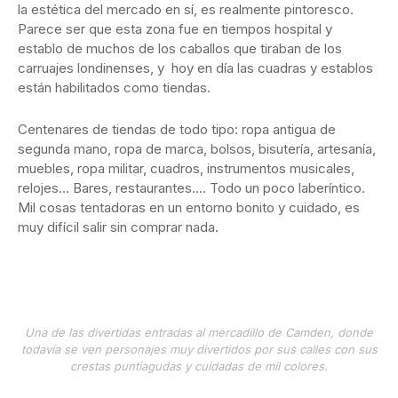
la estética del mercado en sí, es realmente pintoresco.
Parece ser que esta zona fue en tiempos hospital y
establo de muchos de los caballos que tiraban de los
carruajes londinenses, y hoy en día las cuadras y establos
están habilitados como tiendas.
Centenares de tiendas de todo tipo: ropa antigua de
segunda mano, ropa de marca, bolsos, bisutería, artesanía,
muebles, ropa militar, cuadros, instrumentos musicales,
relojes… Bares, restaurantes…. Todo un poco laberíntico.
Mil cosas tentadoras en un entorno bonito y cuidado, es
muy difícil salir sin comprar nada.
Una de las divertidas entradas al mercadillo de Camden, donde
todavía se ven personajes muy divertidos por sus calles con sus
crestas puntiagudas y cuidadas de mil colores.