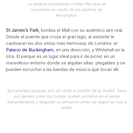
La estatua monumento a Peter Pan que se
encuentra en medio de los jardines de
Kensington.
St James’s Park
, bordea el Mall con su auténtico aire real.
Desde el puente que cruza el gran lago, al visitante le
cautivaran las dos vistas más hermosas de Londres: el
Palacio de Buckingham,
en una dirección, y Whitehall en la
otra. El parque es un lugar ideal para ir de picnic en un
maravilloso entorno donde se alquilan sillas plegables y se
pueden escuchar a las bandas de música que tocan allí.
Sus grandes parques son sin duda el pulmón de la ciudad. Tanto
sus gentes como los turistas suelen sentarse en el verde
tranquilamente y degustar su almuerzo antes de seguir su ruta a
visitar.