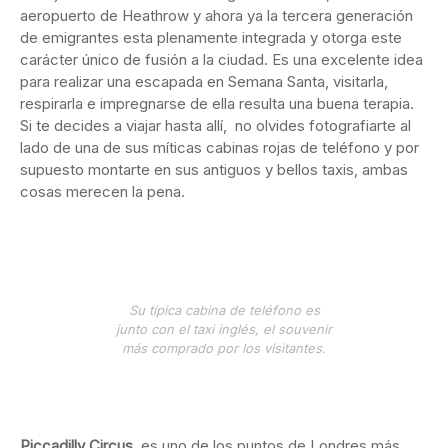
aeropuerto de Heathrow y ahora ya la tercera generación
de emigrantes esta plenamente integrada y otorga este
carácter único de fusión a la ciudad. Es una excelente idea
para realizar una escapada en Semana Santa, visitarla,
respirarla e impregnarse de ella resulta una buena terapia.
Si te decides a viajar hasta allí, no olvides fotografiarte al
lado de una de sus míticas cabinas rojas de teléfono y por
supuesto montarte en sus antiguos y bellos taxis, ambas
cosas merecen la pena.
Su típica cabina de teléfono es
junto con el taxi inglés, el souvenir
más comprado por los visitantes.
Piccadilly Circus,
es uno de los puntos de Londres más