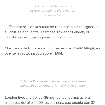
El famoso Big Ben con una
esfera de reloj de siete metros
de diámetro.
El
Támesis
ha sido la arteria de la ciudad durante siglos. En
su orilla se encuentra la famosa Tower of London, el
castillo que alberga las joyas de la corona.
Muy cerca de la Torre de Londres está el
Tower Bridge
, un
puente levadizo inaugurado en 1894.
Vista del Puente de Londres con sus cadenas
azules, puedes recorrerlo y visitar su interior.
London Eye,
uno de los últimos iconos, se inauguró a
principios del año 2.000, es una noria que cuenta con 32