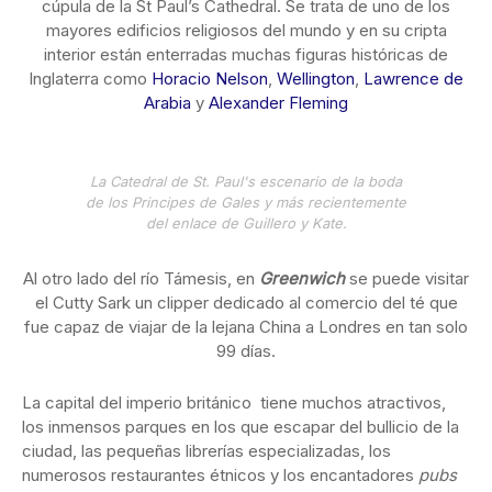
cúpula de la St Paul’s Cathedral. Se trata de uno de los
mayores edificios religiosos del mundo y en su cripta
interior están enterradas muchas figuras históricas de
Inglaterra como
Horacio Nelson
,
Wellington
,
Lawrence de
Arabia
y
Alexander Fleming
La Catedral de St. Paul's escenario de la boda
de los Principes de Gales y más recientemente
del enlace de Guillero y Kate.
Al otro lado del río Támesis, en
Greenwich
se puede visitar
el Cutty Sark un clipper dedicado al comercio del té que
fue capaz de viajar de la lejana China a Londres en tan solo
99 días.
La capital del imperio británico tiene muchos atractivos,
los inmensos parques en los que escapar del bullicio de la
ciudad, las pequeñas librerías especializadas, los
numerosos restaurantes étnicos y los encantadores
pubs