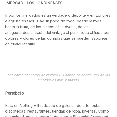
MERCADILLOS LONDINENSES
Ir por los mercados es un verdadero deporte y en Londres
elegir no es fácil. Hay un poco de todo, desde la ropa
hasta la fruta, de los discos a los dvd¨s, de las
antigüedades al trash, del vintage al punk, todo aliñado con
colores y olores de las comidas que se pueden saborear
en cualquier sitio.
Las calles del barrio de Notting Hill donde se centra uno de los
mercadillos más visitados.
Portobello
Esta en Notting Hill rodeado de galerías de arte, pubs,
discotecas, restaurantes, tiendas de ropa, joyerías. Como
curiosidad, en el número 11 de la calle Blenheim Crescend