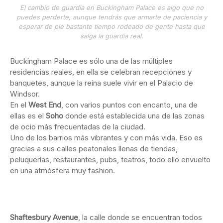
El cambio de guardia en Buckingham Palace es algo que no
puedes perderte, aunque tendrás que armarte de paciencia y
esperar de pie bastante tiempo rodeado de gente hasta que
salga la guardia real.
Buckingham Palace es sólo una de las múltiples
residencias reales, en ella se celebran recepciones y
banquetes, aunque la reina suele vivir en el Palacio de
Windsor.
En el
West End
, con varios puntos con encanto, una de
ellas es el
Soho
donde está establecida una de las zonas
de ocio más frecuentadas de la ciudad.
Uno de los barrios más vibrantes y con más vida. Eso es
gracias a sus calles peatonales llenas de tiendas,
peluquerías, restaurantes, pubs, teatros, todo ello envuelto
en una atmósfera muy fashion.
Shaftesbury Avenue
, la calle donde se encuentran todos