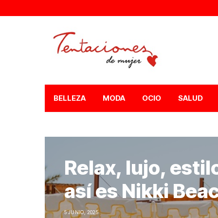
BELLEZA
MODA
OCIO
SALUD
Relax, lujo, esti
así es Nikki Bea
5 JUNIO, 2025