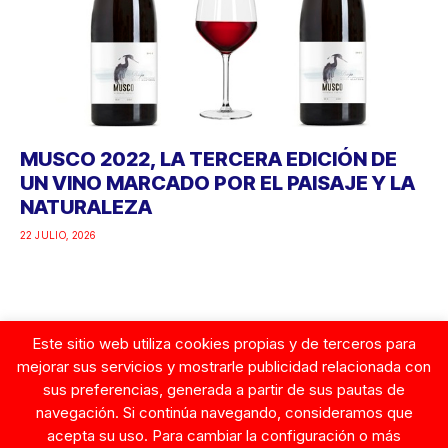
MUSCO 2022, LA TERCERA EDICIÓN DE
UN VINO MARCADO POR EL PAISAJE Y LA
NATURALEZA
22 JULIO, 2026
Este sitio web utiliza cookies propias y de terceros para
Google
mejorar sus servicios y mostrarle publicidad relacionada con
sus preferencias, generada a partir de sus pautas de
navegación. Si continúa navegando, consideramos que
acepta su uso. Para cambiar la configuración o más