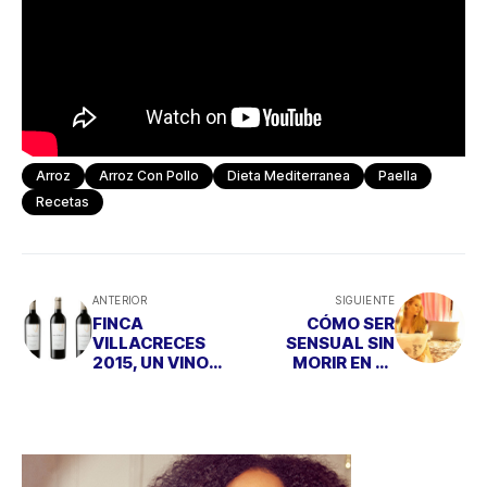
Arroz
Arroz Con Pollo
Dieta Mediterranea
Paella
Recetas
ANTERIOR
SIGUIENTE
FINCA
CÓMO SER
VILLACRECES
SENSUAL SIN
2015, UN VINO
MORIR EN EL
ELEGANTE Y CON
INTENTO
POTENCIA
FRUTAL