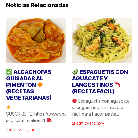
Noticias Relacionadas
ALCACHOFAS
ESPAGUETIS CON
GUISADAS AL
AGUACATE Y
PIMENTON
LANGOSTINOS
(RECETAS
(RECETA FACIL)
VEGETARIANAS)
Espaguetis con aguacate
y langostinos, una receta
SUSCRIBETE: https://www.youtube.com/c/COCINAFACILYRICA?
fácil para hacer pasta...
sub_confirmation=1
25 SEPTIEMBRE, 2019
Alcachofas guisadas al
7 NOVIEMBRE, 2019
pimentón, una de esas