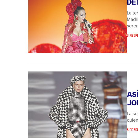
DE
La te
Madri
seren
8 FEBR
AS
JO
La s
quien
8 FEBR