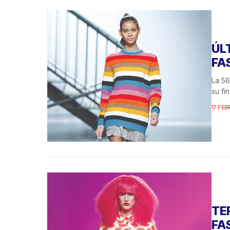
ÚL
FA
La 56
su fi
17 FEB
TE
FA