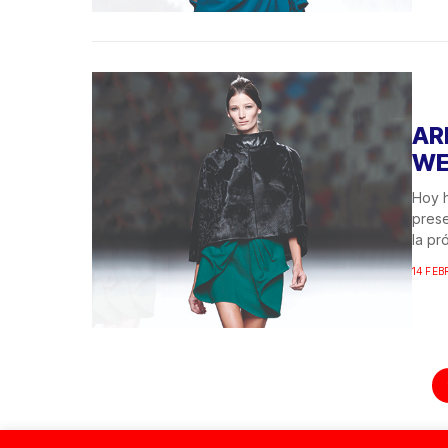
AR
WE
Hoy 
prese
la pr
14 FEB