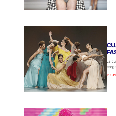
CU
FA
La cu
cargo
14 SEP