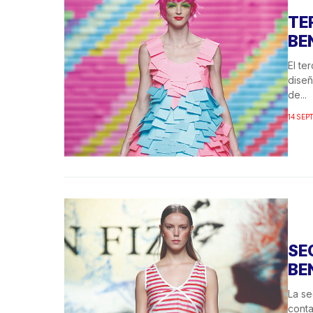
TE
BE
El te
diseñ
de...
14 SEP
SE
BE
La s
conta