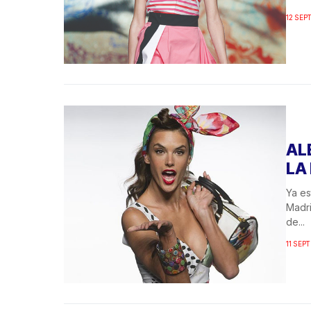
12 SEP
AL
LA
Ya es
Madri
de...
11 SEP