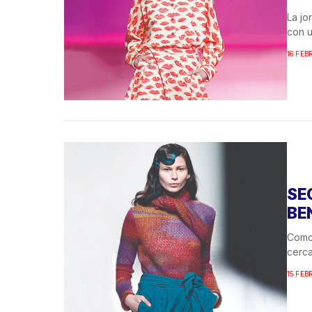
La jo
con u
16 FEB
SE
BE
Como 
cerca
15 FEB