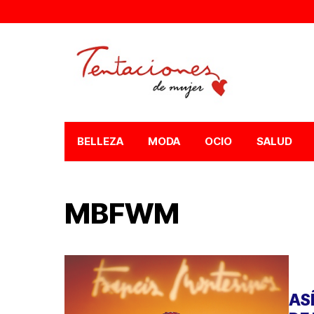
BELLEZA
MODA
OCIO
SALUD
MBFWM
AS