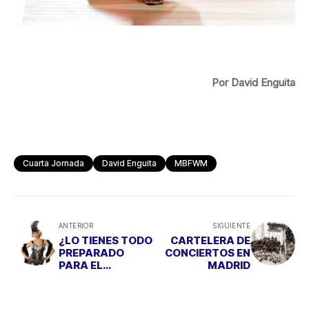
Por David Enguita
Cuarta Jornada
David Enguita
MBFWM
ANTERIOR
SIGUIENTE
¿LO TIENES TODO
CARTELERA DE
PREPARADO
CONCIERTOS EN
PARA EL
MADRID
CARNAVAL?