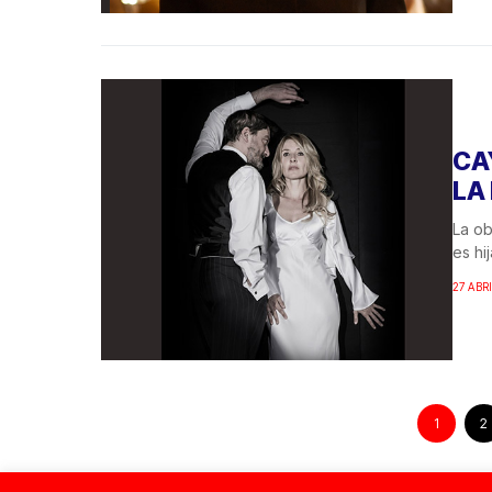
CA
LA
La ob
es hi
27 ABRI
1
2