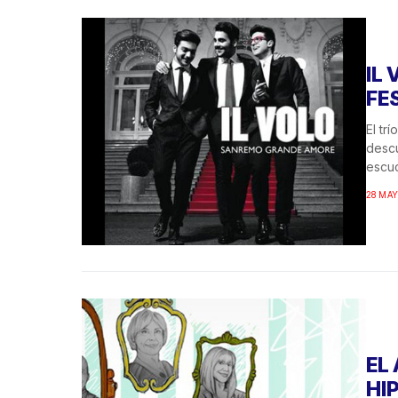
IL
FE
El tr
descu
escuc
28 MAY
EL
HI