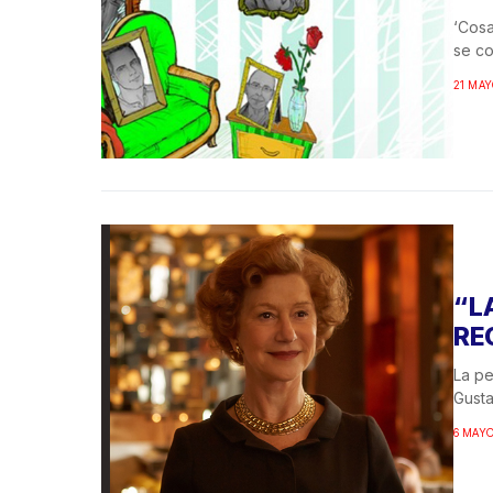
‘Cosa
se co
21 MAY
“L
RE
La pe
Gusta
6 MAYO