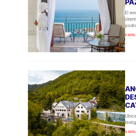
PA
El em
clien
podra
espec
8 ABRI
AN
DE
CA
Ubica
testig
4 ABRI