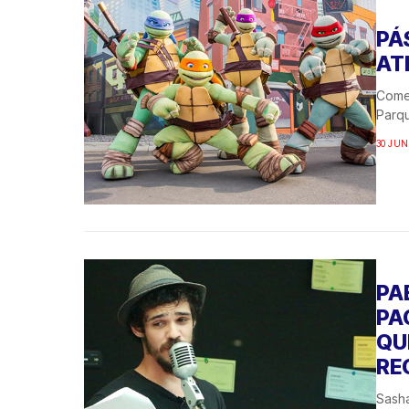
PÁ
AT
Comen
Parqu
30 JUN
PA
PA
QU
RE
Sasha