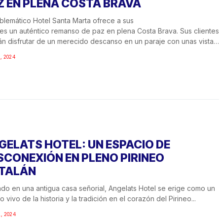
Z EN PLENA COSTA BRAVA
blemático Hotel Santa Marta ofrece a sus
tes un auténtico remanso de paz en plena Costa Brava. Sus clientes
́n disfrutar de un merecido descanso en un paraje con unas vistas
taculares, así como de una...
L, 2024
GELATS HOTEL: UN ESPACIO DE
SCONEXIÓN EN PLENO PIRINEO
TALÁN
do en una antigua casa señorial, Angelats Hotel se erige como un
o vivo de la historia y la tradición en el corazón del Pirineo...
L, 2024