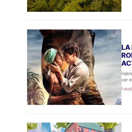
LA
RO
AC
Habla
ver e
7 JULIO