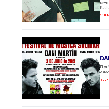
jove
Radio
23 JUN
DA
El pr
estad
15 JUN