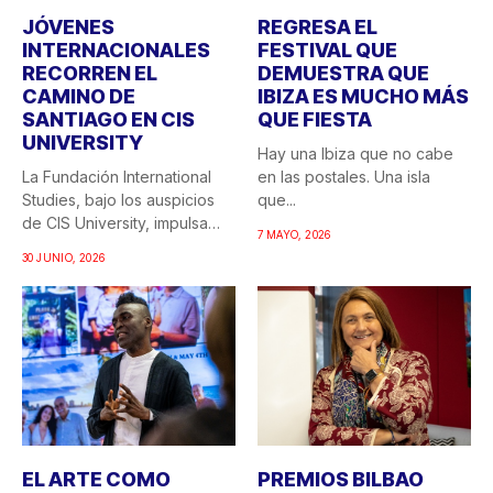
JÓVENES
REGRESA EL
INTERNACIONALES
FESTIVAL QUE
RECORREN EL
DEMUESTRA QUE
CAMINO DE
IBIZA ES MUCHO MÁS
SANTIAGO EN CIS
QUE FIESTA
UNIVERSITY
Hay una Ibiza que no cabe
La Fundación International
en las postales. Una isla
Studies, bajo los auspicios
que...
de CIS University, impulsa
7 MAYO, 2026
una...
30 JUNIO, 2026
EL ARTE COMO
PREMIOS BILBAO