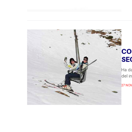
CO
SE
Ha da
del i
27 NOV