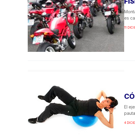
FI
Monta
es ca
11 DIC
CÓ
El ej
pauta
4 DICI