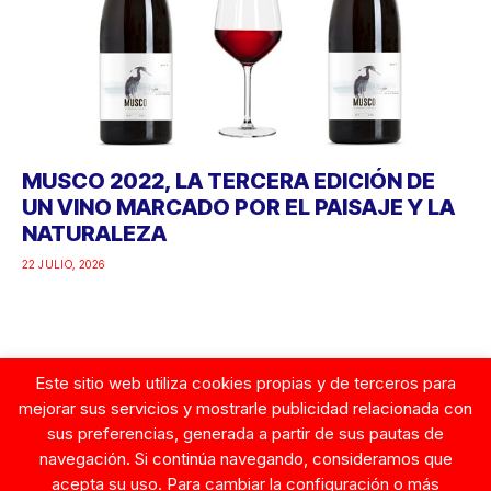
MUSCO 2022, LA TERCERA EDICIÓN DE
UN VINO MARCADO POR EL PAISAJE Y LA
NATURALEZA
22 JULIO, 2026
Este sitio web utiliza cookies propias y de terceros para
Google
mejorar sus servicios y mostrarle publicidad relacionada con
sus preferencias, generada a partir de sus pautas de
navegación. Si continúa navegando, consideramos que
acepta su uso. Para cambiar la configuración o más