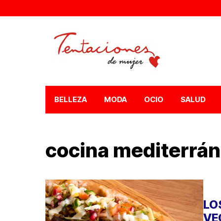
BELLEZA
MODA
OCIO
SALUD
cocina mediterrá
LO
VE