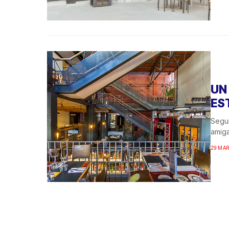
UN
ES
Segur
amiga
29 MAR