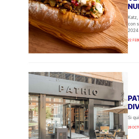
NU
Katz,
con s
2024 
22 FEB
PA
DI
Si qu
28 OCT