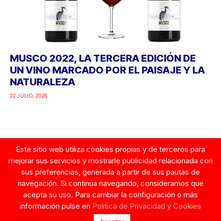
MUSCO 2022, LA TERCERA EDICIÓN DE
UN VINO MARCADO POR EL PAISAJE Y LA
NATURALEZA
22 JULIO, 2026
Este sitio web utiliza cookies propias y de terceros para
Google
mejorar sus servicios y mostrarle publicidad relacionada con
sus preferencias, generada a partir de sus pautas de
navegación. Si continúa navegando, consideramos que
acepta su uso. Para cambiar la configuración o más
información pulse en
Politica de Privacidad y Cookies
© Copyright 2026. Tentaciones de Mujer.