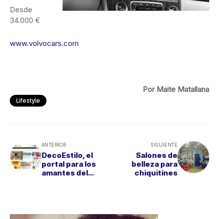
Desde
34.000 €
www.volvocars.com
Por Maite Matallana
Lifestyle
ANTERIOR
SIGUIENTE
DecoEstilo, el
Salones de
portal para los
belleza para
amantes del
chiquitines
interiorismo