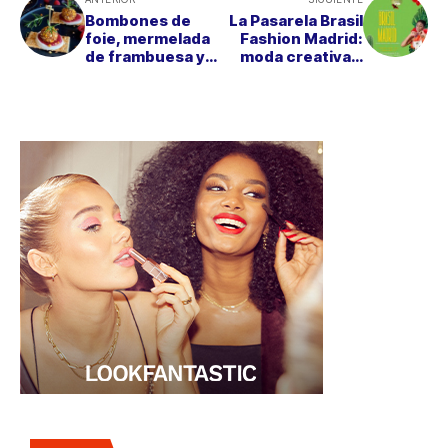
Bombones de
La Pasarela Brasil
foie, mermelada
Fashion Madrid:
de frambuesa y
moda creativa y
Burgo de Arias
sostenible desde
Original, un
Brasil
aperitivo
irresistible