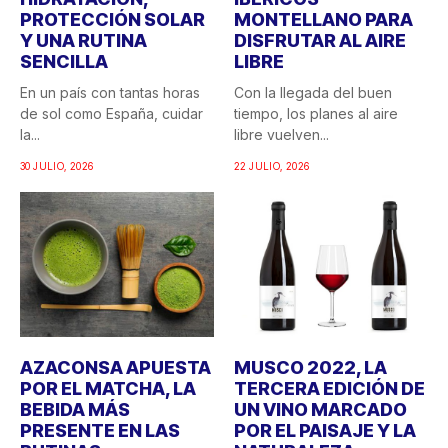
PROTECCIÓN SOLAR
MONTELLANO PARA
Y UNA RUTINA
DISFRUTAR AL AIRE
SENCILLA
LIBRE
En un país con tantas horas
Con la llegada del buen
de sol como España, cuidar
tiempo, los planes al aire
la...
libre vuelven...
30 JULIO, 2026
22 JULIO, 2026
AZACONSA APUESTA
MUSCO 2022, LA
POR EL MATCHA, LA
TERCERA EDICIÓN DE
BEBIDA MÁS
UN VINO MARCADO
PRESENTE EN LAS
POR EL PAISAJE Y LA