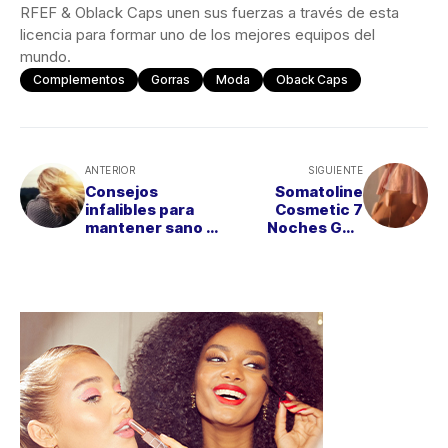
RFEF & Oblack Caps unen sus fuerzas a través de esta
licencia para formar uno de los mejores equipos del
mundo.
Complementos
Gorras
Moda
Oback Caps
ANTERIOR
SIGUIENTE
Consejos
Somatoline
infalibles para
Cosmetic 7
mantener sano el
Noches Gel-
cuero cabelludo
Crema Pieles
Sensibles, el
reductor ideal
para las pieles
más delicadas