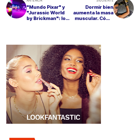
ANTERIOR
SIGUIENTE
"Mundo Pixar" y
Dormir bien
"Jurassic World
aumenta la masa
by Brickman": los
muscular. Cómo
mejores planes
regular tus
en familia
hábitos de sueño