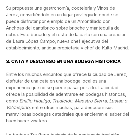
Su propuesta une gastronomía, coctelería y Vinos de
Jerez, convirtiéndolo en un lugar privilegiado donde se
puede disfrutar por ejemplo de un Amontillado con
Anchoas del cantábrico sobre brioche y mantequilla de
cabra. Este bocado y el resto de la carta son una creación
de Laura López Campo, nueva chef ejecutiva del
establecimiento, antigua propietaria y chef de Kulto Madrid.
3.
CATA Y DESCANSO EN UNA BODEGA HISTÓRICA
Entre los muchos encantos que ofrece la ciudad de Jerez,
disfrutar de una cata en una bodega local es una
experiencia que no se puede pasar por alto. La ciudad
ofrece la posibilidad de adentrarse en bodegas históricas,
como
Emilio Hidalgo
,
Tradición, Maestro Sierra, Lustau o
Valdespino,
entre otras muchas, para descubrir sus
maravillosas bodegas catedrales que encierran el saber del
buen hacer vinatero.
La
bodega Tío Pepe
, insignia de la centenaria tradición