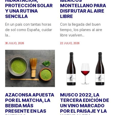
HIDRATACIÓN,
IBÉRICOS
PROTECCIÓN SOLAR
MONTELLANO PARA
Y UNA RUTINA
DISFRUTAR AL AIRE
SENCILLA
LIBRE
En un país con tantas horas
Con la llegada del buen
de sol como España, cuidar
tiempo, los planes al aire
la...
libre vuelven...
30 JULIO, 2026
22 JULIO, 2026
AZACONSA APUESTA
MUSCO 2022, LA
POR EL MATCHA, LA
TERCERA EDICIÓN DE
BEBIDA MÁS
UN VINO MARCADO
PRESENTE EN LAS
POR EL PAISAJE Y LA