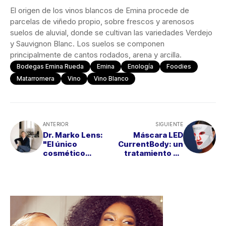
El origen de los vinos blancos de Emina procede de
parcelas de viñedo propio, sobre frescos y arenosos
suelos de aluvial, donde se cultivan las variedades Verdejo
y Sauvignon Blanc. Los suelos se componen
principalmente de cantos rodados, arena y arcilla.
Bodegas Emina Rueda
Emina
Enología
Foodies
Matarromera
Vino
Vino Blanco
ANTERIOR
SIGUIENTE
Dr. Marko Lens:
Máscara LED
"El único
CurrentBody: un
cosmético
tratamiento de
antiaging es el
belleza
protector solar"
profesional sin
salir de casa