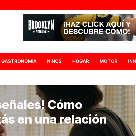
GASTRONOMÍA
NIÑOS
HOGAR
MOTOR
IN
 señales! Cómo
ás en una relación