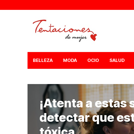
BELLEZA
MODA
OCIO
SALUD
¡Atenta a estas
detectar que est
tóxica