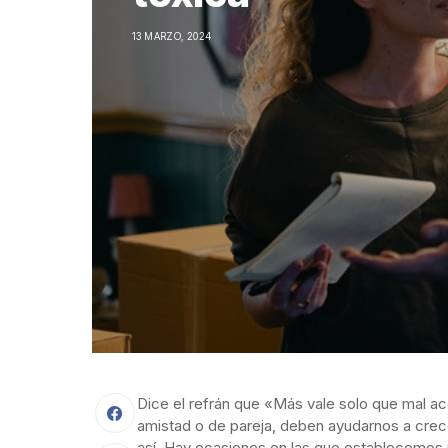
13 MARZO, 2024
Dice el refrán que «Más vale solo que mal ac
amistad o de pareja, deben ayudarnos a crec
así. Hay ocasiones en las que establecemos