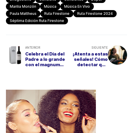
Marilia Monzón
Música
Música En Vivo
Paula Mattheus
Ruta Firestone
Ruta Firestone 2024
Séptima Edición Ruta Firestone
ANTERIOR
SIGUIENTE
Celebra el Día del
¡Atenta a estas
Padre a lo grande
señales! Cómo
con el magnum
detectar que
de Protos Crianza
estás en una
relación tóxica