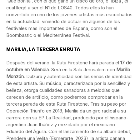
‘Qué bonita’, con el que ganó un disco de oro, e ‘Ibiza’, el
cual llegó a ser el N1 de LOS40. Todos ellos lo han
convertido en uno de los jóvenes artistas más escuchados
en la actualidad, viniendo de actuar en algunos de los
festivales más importantes de España, como son el
Boombastic o el Mediterránea Festival.
MARILIA, LA TERCERA EN RUTA
Después del verano, la Ruta Firestone hará parada el
17 de
octubre en Valencia
. Será en la Sala Jerusalem con
Marilia
Monzón
. Dulzura y autenticidad son las señas de identidad
de esta artista. Su música, caracterizada por la sencillez y
belleza, otorga cualidades sanadoras a melodías que
carecen de artificio, como podremos comprobar en la
tercera parada de esta Ruta Firestone. Tras su paso por
Operación Triunfo en 2018, Marilia da un giro radical a su
carrera con su EP La Realidad, producido por el hispano-
argentino Juan Ibáñez y mezclado por el mexicano
Eduardo del Águila. Con el lanzamiento de su álbum debut,
Prenderé una Velita (Esmerarte, 2023), la artista canaria