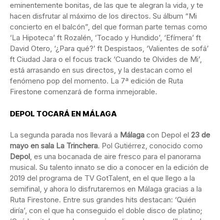
eminentemente bonitas, de las que te alegran la vida, y te
hacen disfrutar al máximo de los directos. Su álbum “Mi
concierto en el balcón”, del que forman parte temas como
‘La Hipoteca’ ft Rozalén, ‘Tocado y Hundido’, ‘Efímera’ ft
David Otero, ‘¿Para qué?’ ft Despistaos, ‘Valientes de sofá’
ft Ciudad Jara o el focus track ‘Cuando te Olvides de Mi’,
está arrasando en sus directos, y la destacan como el
fenómeno pop del momento. La 7ª edición de Ruta
Firestone comenzará de forma inmejorable.
DEPOL TOCARÁ EN MÁLAGA
La segunda parada nos llevará a
Málaga
con Depol el
23 de
mayo en sala La Trinchera
. Pol Gutiérrez, conocido como
Depol
, es una bocanada de aire fresco para el panorama
musical. Su talento innato se dio a conocer en la edición de
2019 del programa de TV GotTalent, en el que llego a la
semifinal, y ahora lo disfrutaremos en Málaga gracias a la
Ruta Firestone. Entre sus grandes hits destacan: ‘Quién
diría’, con el que ha conseguido el doble disco de platino;