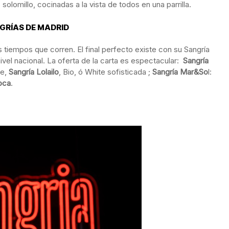
lomillo, cocinadas a la vista de todos en una parrilla.
NGRÍAS DE MADRID
 tiempos que corren. El final perfecto existe con su Sangría
ivel nacional. La oferta de la carta es espectacular:
Sangría
se,
Sangría Lolailo
, Bio, ó White sofisticada ;
Sangría Mar&So
l:
oca
.