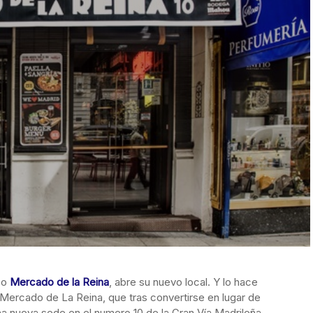
upo
Mercado de la Reina
, abre su nuevo local. Y lo hace
Mercado de La Reina, que tras convertirse en lugar de
na nueva sede en el numero 10 de la Gran Vía Madrileña.