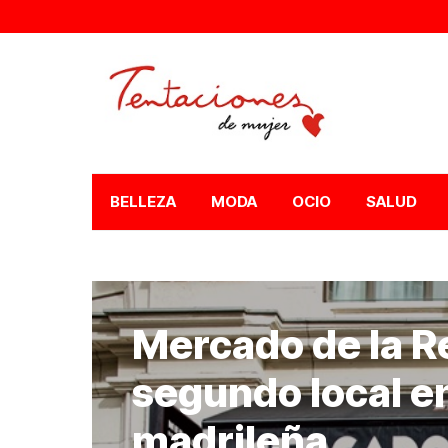
BELLEZA
MODA
OCIO
SALUD
Mercado de la Re
segundo local en
madrileña