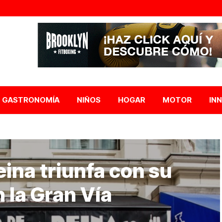
GASTRONOMÍA
NIÑOS
HOGAR
MOTOR
IN
ina triunfa con su
 la Gran Vía