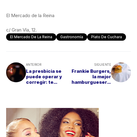
El Mercado de la Reina
c/ Gran Vía, 12.
El Mercado De La Reina
Gastronomía
Plato De Cuchara
ANTERIOR
SIGUIENTE
La presbicia se
Frankie Burgers,
puede operar y
la mejor
corregir: te
hamburguesería
contamos cómo
de España según
Just Eat