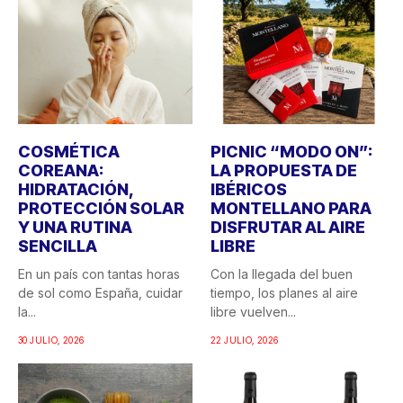
COSMÉTICA
PICNIC “MODO ON”:
COREANA:
LA PROPUESTA DE
HIDRATACIÓN,
IBÉRICOS
PROTECCIÓN SOLAR
MONTELLANO PARA
Y UNA RUTINA
DISFRUTAR AL AIRE
SENCILLA
LIBRE
En un país con tantas horas
Con la llegada del buen
de sol como España, cuidar
tiempo, los planes al aire
la...
libre vuelven...
30 JULIO, 2026
22 JULIO, 2026