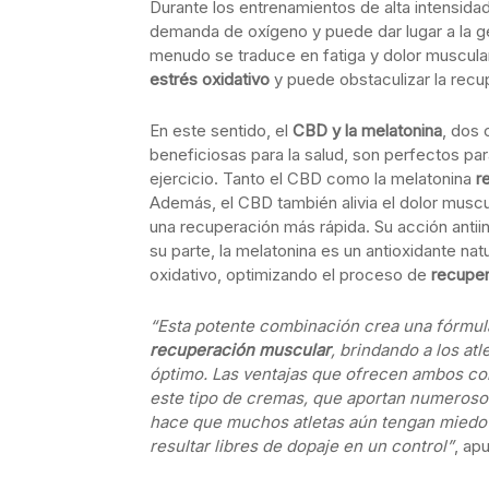
Durante los entrenamientos de alta intensidad
demanda de oxígeno y puede dar lugar a la gen
menudo se traduce en fatiga y dolor muscula
estrés oxidativo
y puede obstaculizar la recup
En este sentido, el
CBD y la melatonina
, dos
beneficiosas para la salud, son perfectos pa
ejercicio. Tanto el CBD como la melatonina
r
Además, el CBD también alivia el dolor muscul
una recuperación más rápida. Su acción antii
su parte, la melatonina es un antioxidante na
oxidativo, optimizando el proceso de
recuper
“Esta potente combinación crea una fórmul
recuperación muscular
, brindando a los at
óptimo.
Las ventajas que ofrecen ambos c
este tipo de cremas, que aportan numerosos
hace que muchos atletas aún tengan miedo d
resultar libres de dopaje en un control”
, ap