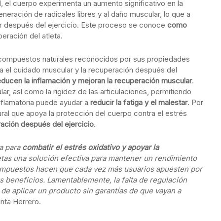
, el cuerpo experimenta un aumento significativo en la
eración de radicales libres y al daño muscular, lo que a
r después del ejercicio. Este proceso se conoce
como
eración del atleta.
 compuestos naturales reconocidos por sus propiedades
ra el cuidado muscular y la recuperación después del
educen la inflamación y mejoran la recuperación muscular
.
ar, así como la rigidez de las articulaciones, permitiendo
nflamatoria puede ayudar a
reducir la fatiga y el malestar
. Por
tural que apoya la protección del cuerpo contra el estrés
ación después del ejercicio
.
a para
combatir el estrés oxidativo y apoyar la
letas una solución efectiva para mantener un rendimiento
ompuestos hacen que cada vez más usuarios apuesten por
 beneficios. Lamentablemente, la falta de regulación
e aplicar un producto sin garantías de que vayan a
unta Herrero.