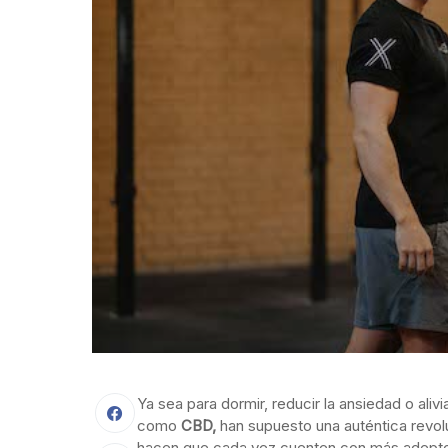
Ya sea para dormir, reducir la ansiedad o aliv
como
CBD,
han supuesto una auténtica revolu
hacen que cada vez cuenten con más adeptos