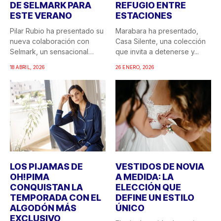
DE SELMARK PARA
REFUGIO ENTRE
ESTE VERANO
ESTACIONES
Pilar Rubio ha presentado su
Marabara ha presentado,
nueva colaboración con
Casa Silente, una colección
Selmark, un sensacional
que invita a detenerse y...
doble...
18 ABRIL, 2026
26 ENERO, 2026
LOS PIJAMAS DE
VESTIDOS DE NOVIA
OH!PIMA
A MEDIDA: LA
CONQUISTAN LA
ELECCIÓN QUE
TEMPORADA CON EL
DEFINE UN ESTILO
ALGODÓN MÁS
ÚNICO
EXCLUSIVO