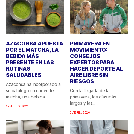
AZACONSA APUESTA
PRIMAVERA EN
POR EL MATCHA, LA
MOVIMIENTO:
BEBIDA MÁS
CONSEJOS
PRESENTE EN LAS
EXPERTOS PARA
RUTINAS
HACER DEPORTE AL
SALUDABLES
AIRE LIBRE SIN
RIESGOS
Azaconsa ha incorporado a
su catálogo un nuevo té
Con la llegada de la
matcha, una bebida...
primavera, los días más
largos y las...
22 JULIO, 2026
7 ABRIL, 2026