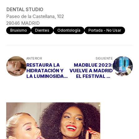
DENTAL STUDIO
Paseo de la Castellana, 102
28046 MADRID
Bruxismo
Dientes
Odontología
Portada - No Usar
ANTERIOR
SIGUIENTE
RESTAURA LA
MADBLUE 2023:
HIDRATACIÓN Y
VUELVE A MADRID
LA LUMINOSIDAD
EL FESTIVAL DE
DE TU PIEL CON
MÚSICA QUE
SKINBOOSTER
MIRA POR EL
PLANETA