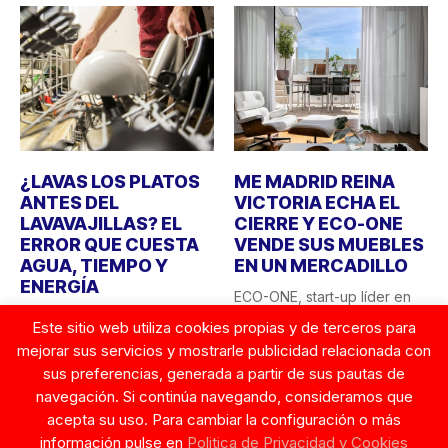
¿LAVAS LOS PLATOS
ME MADRID REINA
ANTES DEL
VICTORIA ECHA EL
LAVAVAJILLAS? EL
CIERRE Y ECO-ONE
ERROR QUE CUESTA
VENDE SUS MUEBLES
AGUA, TIEMPO Y
EN UN MERCADILLO
ENERGÍA
ECO-ONE, start-up líder en
Lavar los platos a mano
sostenibilidad hotelera en
Este sitio web utiliza cookies propias y de terceros para
antes de introducirlos en el
España, sorprende con una
mejorar sus servicios y mostrarle publicidad relacionada con
lavavajillas sigue...
acción...
sus preferencias, generada a partir de sus pautas de
23 AGOSTO, 2025
26 AGOSTO, 2025
navegación. Si continúa navegando, consideramos que
acepta su uso. Para cambiar la configuración o más
información pulse en
Politica de Privacidad y Cookies