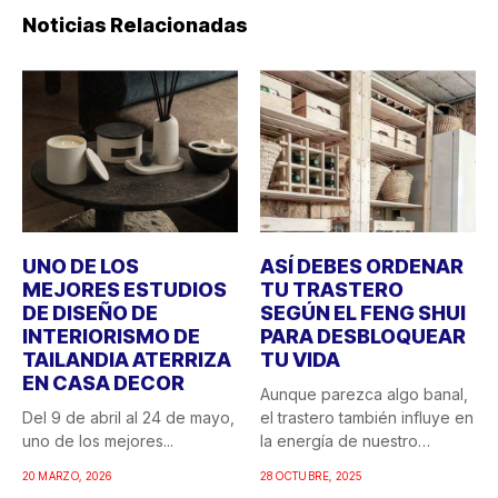
Noticias Relacionadas
UNO DE LOS
ASÍ DEBES ORDENAR
MEJORES ESTUDIOS
TU TRASTERO
DE DISEÑO DE
SEGÚN EL FENG SHUI
INTERIORISMO DE
PARA DESBLOQUEAR
TAILANDIA ATERRIZA
TU VIDA
EN CASA DECOR
Aunque parezca algo banal,
Del 9 de abril al 24 de mayo,
el trastero también influye en
uno de los mejores...
la energía de nuestro
hogar....
20 MARZO, 2026
28 OCTUBRE, 2025