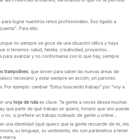
para lograr nuestros retos profesionales. Eso ligado a
cuenta”. Para ello:
Aunque no siempre se goce de una situación idílica y haya
e sí tenemos: salud, familia, creatividad, proyectos…
da para avanzar y no conformarse con lo que hay, siempre
os trampolines
, que sirven para saber las nuevas áreas de
ásico necesario y estar siempre en acción, sin parones.
s. Por ejemplo: cambiar “Estoy buscando trabajo” por “voy a
ner una
hoja de ruta
es clave: “la gente a veces desea muchas
y que partir de qué trabajo se quiere, horario que uno puede
r o no, si prefiere un trabajo rodeado de gente u online…
er una identidad (qué quiero que la gente recuerde de mí, mis
ersona, su lenguaje, su vestimenta, etc son parámetros a tener
a marca.