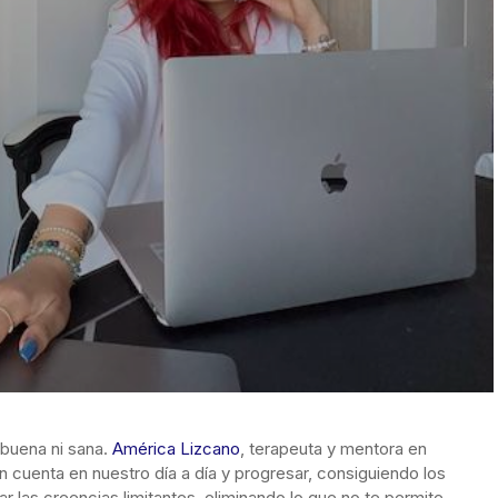
 buena ni sana.
América Lizcano
, terapeuta y mentora en
 cuenta en nuestro día a día y progresar, consiguiendo los
 las creencias limitantes, eliminando lo que no te permite