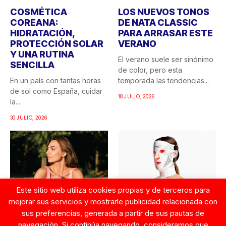
COSMÉTICA
LOS NUEVOS TONOS
COREANA:
DE NATA CLASSIC
HIDRATACIÓN,
PARA ARRASAR ESTE
PROTECCIÓN SOLAR
VERANO
Y UNA RUTINA
El verano suele ser sinónimo
SENCILLA
de color, pero esta
En un país con tantas horas
temporada las tendencias...
de sol como España, cuidar
18 JULIO, 2026
la...
30 JULIO, 2026
Este sitio web utiliza cookies propias y de terceros para
mejorar sus servicios y mostrarle publicidad relacionada con
sus preferencias, generada a partir de sus pautas de
LOS INGREDIENTES Y
CÓMO
navegación. Si continúa navegando, consideramos que