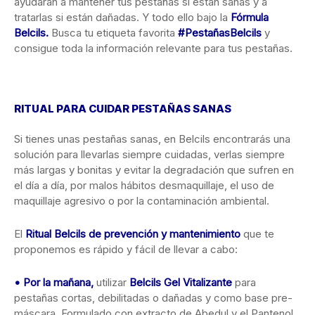
ayudarán a mantener tus pestañas si están sanas y a
tratarlas si están dañadas. Y todo ello bajo la
Fórmula
Belcils.
Busca tu etiqueta favorita
#PestañasBelcils
y
consigue toda la información relevante para tus pestañas.
RITUAL PARA CUIDAR PESTAÑAS SANAS
Si tienes unas pestañas sanas, en Belcils encontrarás una
solución para llevarlas siempre cuidadas, verlas siempre
más largas y bonitas y evitar la degradación que sufren en
el día a día, por malos hábitos desmaquillaje, el uso de
maquillaje agresivo o por la contaminación ambiental.
El
Ritual Belcils de prevención y mantenimiento
que te
proponemos es rápido y fácil de llevar a cabo:
• Por la mañana,
utilizar
Belcils Gel Vitalizante
para
pestañas cortas, debilitadas o dañadas y como base pre-
máscara. Formulado con extracto de Abedul y el Pantenol,