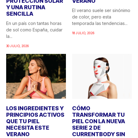
PROTECCIÓN SOLAR
VERANO
Y UNA RUTINA
El verano suele ser sinónimo
SENCILLA
de color, pero esta
En un país con tantas horas
temporada las tendencias...
de sol como España, cuidar
18 JULIO, 2026
la...
30 JULIO, 2026
LOS INGREDIENTES Y
CÓMO
PRINCIPIOS ACTIVOS
TRANSFORMAR TU
QUE TU PIEL
PIEL CON LA NUEVA
NECESITA ESTE
SERIE 2 DE
VERANO
CURRENTBODY SIN