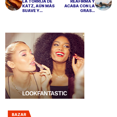
LA TORRIJA DE
REAFIRMA Y
KATZ, AÚN MÁS
ACABA CON LA
SUAVE Y
GRASA
CREMOSA
LOCALIZADA CON
"SLIM & FIRM", DE
LA DRA. CARMEN
MARTÍN
BAZAR