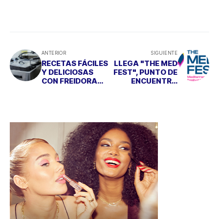
ANTERIOR
SIGUIENTE
RECETAS FÁCILES
LLEGA "THE MED
Y DELICIOSAS
FEST", PUNTO DE
CON FREIDORA
ENCUENTRO
ELÉCTRICA
PARA LOS
JÓVENES PARA
TRATAR SUS
INQUIETUDES