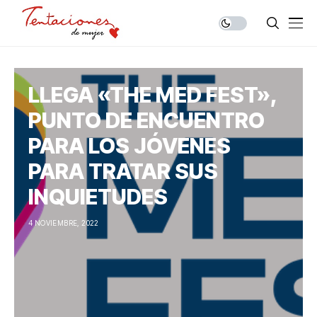
LLEGA «THE MED FEST»,
PUNTO DE ENCUENTRO
PARA LOS JÓVENES
PARA TRATAR SUS
INQUIETUDES
4 NOVIEMBRE, 2022