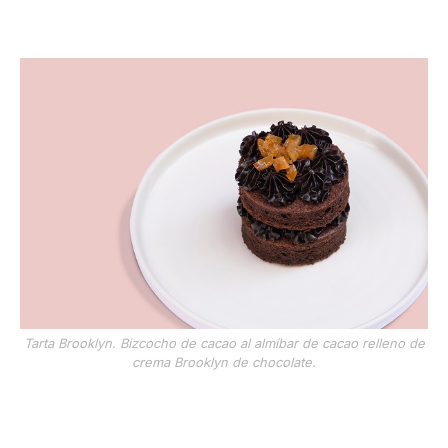
Tarta Brooklyn. Bizcocho de cacao al almíbar de cacao relleno de
crema Brooklyn de chocolate.