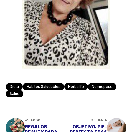
Dieta
Hábitos Saludables
Herbalife
Normopeso
Salud
ANTERIOR
SIGUIENTE
REGALOS
OBJETIVO: PIEL
BEAUTY PARA
PERFECTA TRAS