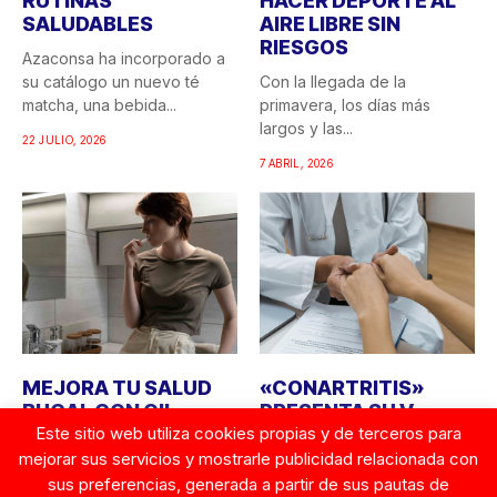
RUTINAS
HACER DEPORTE AL
SALUDABLES
AIRE LIBRE SIN
RIESGOS
Azaconsa ha incorporado a
su catálogo un nuevo té
Con la llegada de la
matcha, una bebida...
primavera, los días más
largos y las...
22 JULIO, 2026
7 ABRIL, 2026
MEJORA TU SALUD
«CONARTRITIS»
BUCAL CON OIL
PRESENTA SU V
PULLING, UN
CONGRESO DE
Este sitio web utiliza cookies propias y de terceros para
ENJUAGUE CON
PERSONAS CON
mejorar sus servicios y mostrarle publicidad relacionada con
ACEITES ESENCIALES
ARTRITIS Y
sus preferencias, generada a partir de sus pautas de