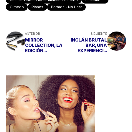
Olmedo
Planes
Portada - No Usar
ANTERIOR
SIGUIENTE
MIRROR
INCLÁN BRUTAL
COLLECTION, LA
BAR, UNA
EDICIÓN
EXPERIENCIA
LIMITADA DE
GASTRONÓMICA
PLANCHAS
BRUTAL
CORIOLISS