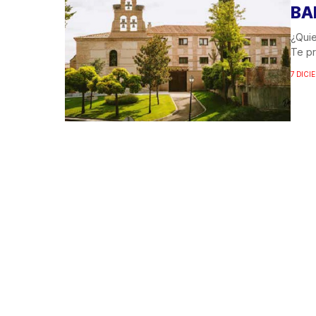
BA
¿Quie
Te pr
7 DICI