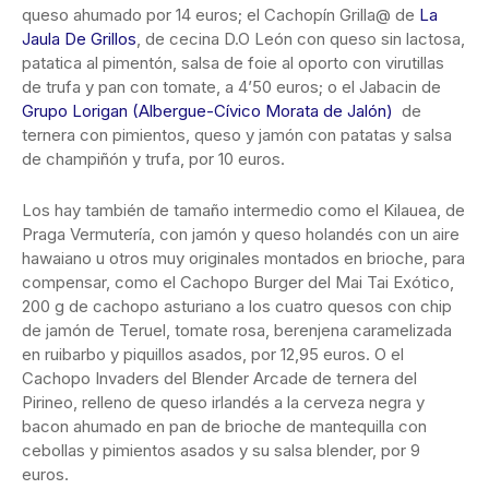
queso ahumado por 14 euros; el Cachopín Grilla@ de
La
Jaula De Grillos
, de cecina D.O León con queso sin lactosa,
patatica al pimentón, salsa de foie al oporto con virutillas
de trufa y pan con tomate, a 4’50 euros; o el Jabacin de
Grupo Lorigan
(Albergue-Cívico Morata de Jalón)
de
ternera con pimientos, queso y jamón con patatas y salsa
de champiñón y trufa, por 10 euros.
Los hay también de tamaño intermedio como el Kilauea, de
Praga Vermutería, con jamón y queso holandés con un aire
hawaiano u otros muy originales montados en brioche, para
compensar, como el Cachopo Burger del Mai Tai Exótico,
200 g de cachopo asturiano a los cuatro quesos con chip
de jamón de Teruel, tomate rosa, berenjena caramelizada
en ruibarbo y piquillos asados, por 12,95 euros. O el
Cachopo Invaders del Blender Arcade de ternera del
Pirineo, relleno de queso irlandés a la cerveza negra y
bacon ahumado en pan de brioche de mantequilla con
cebollas y pimientos asados y su salsa blender, por 9
euros.