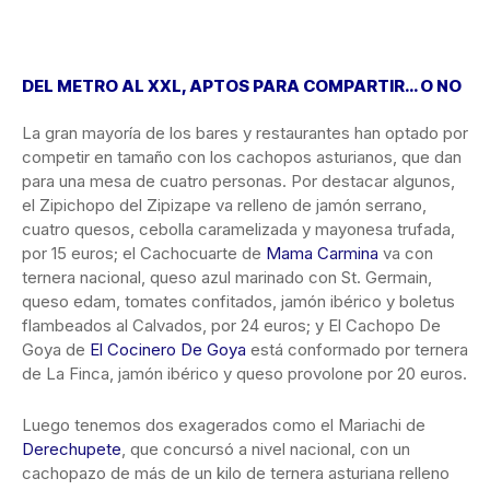
DEL METRO AL XXL, APTOS PARA COMPARTIR… O NO
La gran mayoría de los bares y restaurantes han optado por
competir en tamaño con los cachopos asturianos, que dan
para una mesa de cuatro personas. Por destacar algunos,
el Zipichopo del Zipizape va relleno de jamón serrano,
cuatro quesos, cebolla caramelizada y mayonesa trufada,
por 15 euros; el Cachocuarte de
Mama Carmina
va con
ternera nacional, queso azul marinado con St. Germain,
queso edam, tomates confitados, jamón ibérico y boletus
flambeados al Calvados, por 24 euros; y El Cachopo De
Goya de
El Cocinero De Goya
está conformado por ternera
de La Finca, jamón ibérico y queso provolone por 20 euros.
Luego tenemos dos exagerados como el Mariachi de
Derechupete
, que concursó a nivel nacional, con un
cachopazo de más de un kilo de ternera asturiana relleno