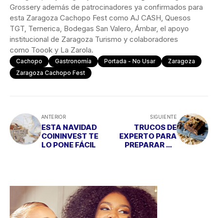
Grossery además de patrocinadores ya confirmados para
esta Zaragoza Cachopo Fest como AJ CASH, Quesos
TGT, Ternerica, Bodegas San Valero, Ámbar, el apoyo
institucional de Zaragoza Turismo y colaboradores
como Toook y La Zarola.
Cachopo
Gastronomía
Portada - No Usar
Zaragoza
Zaragoza Cachopo Fest
ANTERIOR
SIGUIENTE
ESTA NAVIDAD
TRUCOS DE
COININVEST TE
EXPERTO PARA
LO PONE FÁCIL
PREPARAR UN
BROWNIE