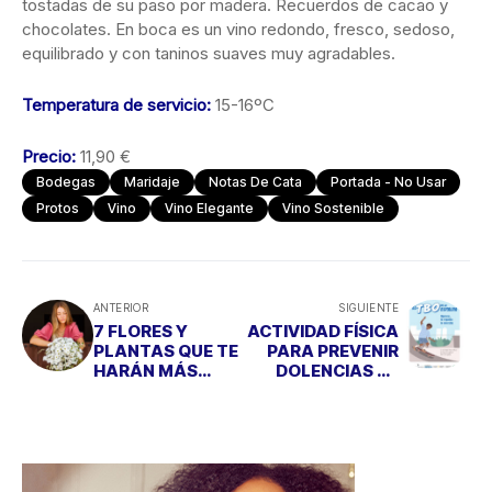
tostadas de su paso por madera. Recuerdos de cacao y
chocolates. En boca es un vino redondo, fresco, sedoso,
equilibrado y con taninos suaves muy agradables.
Temperatura de servicio:
15-16ºC
Precio:
11,90 €
Bodegas
Maridaje
Notas De Cata
Portada - No Usar
Protos
Vino
Vino Elegante
Vino Sostenible
ANTERIOR
SIGUIENTE
7 FLORES Y
ACTIVIDAD FÍSICA
PLANTAS QUE TE
PARA PREVENIR
HARÁN MÁS
DOLENCIAS DE
LLEVADERA LA
ESPALDA DE LOS
VUELTA A LA
ESCOLARES
OFICINA