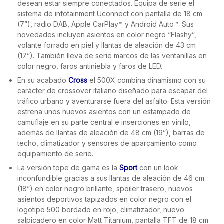
desean estar siempre conectados. Equipa de serie el
sistema de infotainment Uconnect con pantalla de 18 cm
(7”), radio DAB, Apple CarPlay™ y Android Auto™. Sus
novedades incluyen asientos en color negro “Flashy”,
volante forrado en piel y llantas de aleación de 43 cm
(17”). También lleva de serie marcos de las ventanillas en
color negro, faros antiniebla y faros de LED.
En su acabado
Cross
el 500X combina dinamismo con su
carácter de crossover italiano diseñado para escapar del
tráfico urbano y aventurarse fuera del asfalto. Esta versión
estrena unos nuevos asientos con un estampado de
camuflaje en su parte central e inserciones en vinilo,
además de llantas de aleación de 48 cm (19”), barras de
techo, climatizador y sensores de aparcamiento como
equipamiento de serie.
La versión tope de gama es la
Sport
con un look
inconfundible gracias a sus llantas de aleación de 46 cm
(18”) en color negro brillante, spoiler trasero, nuevos
asientos deportivos tapizados en color negro con el
logotipo 500 bordado en rojo, climatizador, nuevo
salpicadero en color Matt Titanium, pantalla TFT de 18 cm