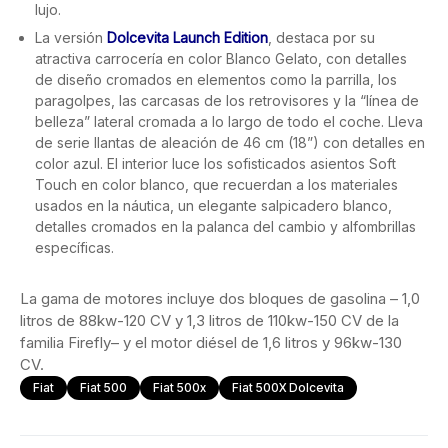
lujo.
La versión
Dolcevita Launch Edition
, destaca por su
atractiva carrocería en color Blanco Gelato, con detalles
de diseño cromados en elementos como la parrilla, los
paragolpes, las carcasas de los retrovisores y la “línea de
belleza” lateral cromada a lo largo de todo el coche. Lleva
de serie llantas de aleación de 46 cm (18”) con detalles en
color azul. El interior luce los sofisticados asientos Soft
Touch en color blanco, que recuerdan a los materiales
usados en la náutica, un elegante salpicadero blanco,
detalles cromados en la palanca del cambio y alfombrillas
específicas.
La gama de motores incluye dos bloques de gasolina – 1,0
litros de 88kw-120 CV y 1,3 litros de 110kw-150 CV de la
familia Firefly– y el motor diésel de 1,6 litros y 96kw-130
CV.
Fiat
Fiat 500
Fiat 500x
Fiat 500X Dolcevita