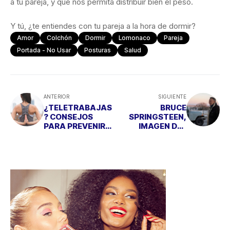
a tu pareja, y que nos permita distribuir bien el peso.
Y tú, ¿te entiendes con tu pareja a la hora de dormir?
Amor
Colchón
Dormir
Lomonaco
Pareja
Portada - No Usar
Posturas
Salud
ANTERIOR
SIGUIENTE
¿TELETRABAJAS
BRUCE
? CONSEJOS
SPRINGSTEEN,
PARA PREVENIR
IMAGEN DEL
EL DOLOR DE
ÚLTIMO SPOT DE
ESPALDA
JEEP