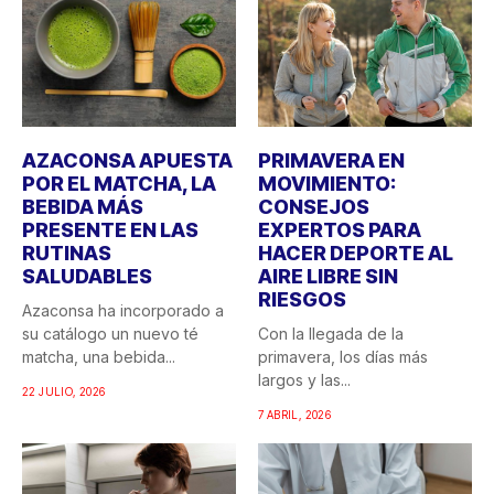
AZACONSA APUESTA
PRIMAVERA EN
POR EL MATCHA, LA
MOVIMIENTO:
BEBIDA MÁS
CONSEJOS
PRESENTE EN LAS
EXPERTOS PARA
RUTINAS
HACER DEPORTE AL
SALUDABLES
AIRE LIBRE SIN
RIESGOS
Azaconsa ha incorporado a
su catálogo un nuevo té
Con la llegada de la
matcha, una bebida...
primavera, los días más
largos y las...
22 JULIO, 2026
7 ABRIL, 2026