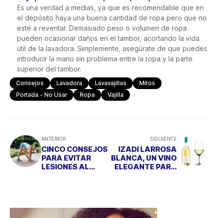
Es una verdad a medias, ya que es recomendable que en
el depósito haya una buena cantidad de ropa pero que no
esté a reventar. Demasiado peso o volumen de ropa
pueden ocasionar daños en el tambor, acortando la vida
útil de la lavadora. Simplemente, asegúrate de que puedes
introducir la mano sin problema entre la ropa y la parte
superior del tambor.
Consejos
Lavadora
Lavavajillas
Mitos
Portada - No Usar
Ropa
Vajilla
ANTERIOR
SIGUIENTE
CINCO CONSEJOS
IZADI LARROSA
PARA EVITAR
BLANCA, UN VINO
LESIONES AL
ELEGANTE PARA
RETOMAR EL
LOS APERITIVOS
DEPORTE
DE PRIMAVERA