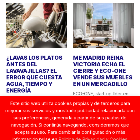
¿LAVAS LOS PLATOS
ME MADRID REINA
ANTES DEL
VICTORIA ECHA EL
LAVAVAJILLAS? EL
CIERRE Y ECO-ONE
ERROR QUE CUESTA
VENDE SUS MUEBLES
AGUA, TIEMPO Y
EN UN MERCADILLO
ENERGÍA
ECO-ONE, start-up líder en
Lavar los platos a mano
sostenibilidad hotelera en
Este sitio web utiliza cookies propias y de terceros para
antes de introducirlos en el
España, sorprende con una
mejorar sus servicios y mostrarle publicidad relacionada con
lavavajillas sigue...
acción...
sus preferencias, generada a partir de sus pautas de
23 AGOSTO, 2025
26 AGOSTO, 2025
navegación. Si continúa navegando, consideramos que
acepta su uso. Para cambiar la configuración o más
información pulse en
Politica de Privacidad y Cookies