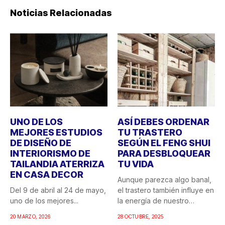
Noticias Relacionadas
UNO DE LOS
ASÍ DEBES ORDENAR
MEJORES ESTUDIOS
TU TRASTERO
DE DISEÑO DE
SEGÚN EL FENG SHUI
INTERIORISMO DE
PARA DESBLOQUEAR
TAILANDIA ATERRIZA
TU VIDA
EN CASA DECOR
Aunque parezca algo banal,
Del 9 de abril al 24 de mayo,
el trastero también influye en
uno de los mejores...
la energía de nuestro
hogar....
20 MARZO, 2026
28 OCTUBRE, 2025