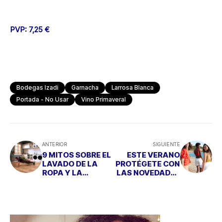
PVP: 7,25 €
Bodegas Izadi
Garnacha
Larrosa Blanca
Portada - No Usar
Vino Primaveral
ANTERIOR
SIGUIENTE
9 MITOS SOBRE EL
ESTE VERANO
LAVADO DE LA
PROTÉGETE CON
ROPA Y LA
LAS NOVEDADES
VAJILLA
DE CLARINS