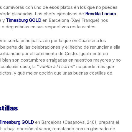
s carnívoras con uno de esos platos en los que no puedes
e cerdo glaseadas. Los chefs ejecutivos de
Bendita Locura
) y
Timesburg GOLD
en Barcelona (Xavi Tranque) nos
 o degustarlas en sus respectivos restaurantes.
rto son la principal razón por la que en Cuaresma los
a parte de las celebraciones y el hecho de renunciar a ella
lidaridad por el sufrimiento de Cristo. Igualmente en
si bien son costumbres arraigadas en nuestros mayores y no
cualquier caso, la “
vuelta a la carne
” no puede más que
adictos, y qué mejor opción que unas buenas costillas de
tillas
Timesburg GOLD
en Barcelona (Casanova, 246), prepara el
12h a baja cocción al vapor, rematando con un glaseado de