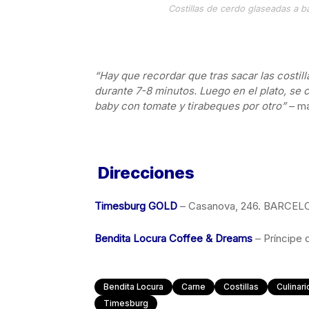
Costillas de cerdo glaseadas a 
“Hay que recordar que tras sacar las costill
durante 7-8 minutos. Luego en el plato, se c
baby con tomate y tirabeques por otro”
– ma
Direcciones
Timesburg GOLD
– Casanova, 246. BARCE
Bendita Locura Coffee & Dreams
– Príncipe
Bendita Locura
Carne
Costillas
Culinari
Timesburg