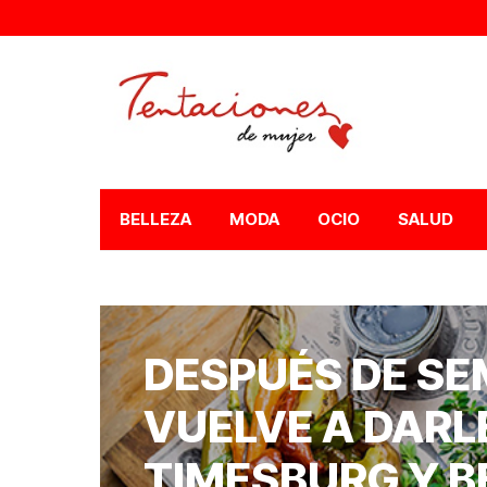
BELLEZA
MODA
OCIO
SALUD
DESPUÉS DE S
VUELVE A DARL
TIMESBURG Y B