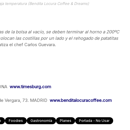
baja temperatura (Bendita Locura Coffee & Dreams)
as de la bolsa al vacío, se deben terminar al horno a 200ºC
olocan las costillas por un lado y el rehogado de patatitas
tiza el chef Carlos Guevara.
LONA
www.timesburg.com
 de Vergara, 73. MADRID
www.benditalocuracoffee.com
o
Foodies
Gastronomía
Planes
Portada - No Usar