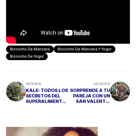
Bizcocho De Manzana
Bizcocho De Manzana Y Yogur
Bizcocho De Yogur
ANTERIOR
SIGUIENTE
KALE: TODOS LOS
SORPRENDE A TU
SECRETOS DEL
PAREJA CON UN
SUPERALIMENTO
SAN VALENTÍN
DE MODA
ROMÁNTICO EN
“BY THE WAY”