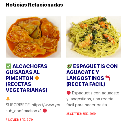
Noticias Relacionadas
ALCACHOFAS
ESPAGUETIS CON
GUISADAS AL
AGUACATE Y
PIMENTON
LANGOSTINOS
(RECETAS
(RECETA FACIL)
VEGETARIANAS)
Espaguetis con aguacate
y langostinos, una receta
SUSCRIBETE: https://www.youtube.com/c/COCINAFACILYRICA?
fácil para hacer pasta...
sub_confirmation=1
25 SEPTIEMBRE, 2019
Alcachofas guisadas al
7 NOVIEMBRE, 2019
pimentón, una de esas