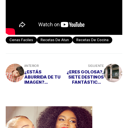
Cenas Faciles
Recetas De Atun
Recetas De Cocina
ANTERIOR
SIGUIENTE
¿ESTÁS
¿ERES GOLOSA?,
ABURRIDA DE TU
SIETE DESTINOS
IMAGEN?
FANTÁSTICOS
APÚNTATE AL
PARA DISFRUTAR
CORTE GARÇON
DE 7 POSTRES
DELICIOSOS