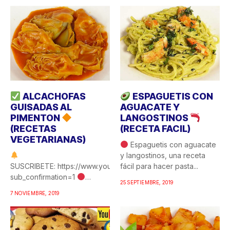
ALCACHOFAS
ESPAGUETIS CON
GUISADAS AL
AGUACATE Y
PIMENTON
LANGOSTINOS
(RECETAS
(RECETA FACIL)
VEGETARIANAS)
Espaguetis con aguacate
y langostinos, una receta
SUSCRIBETE: https://www.youtube.com/c/COCINAFACILYRICA?
fácil para hacer pasta...
sub_confirmation=1
25 SEPTIEMBRE, 2019
Alcachofas guisadas al
7 NOVIEMBRE, 2019
pimentón, una de esas
recetas de...