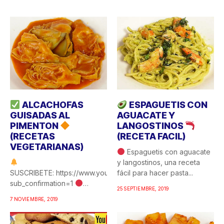
ALCACHOFAS
ESPAGUETIS CON
GUISADAS AL
AGUACATE Y
PIMENTON
LANGOSTINOS
(RECETAS
(RECETA FACIL)
VEGETARIANAS)
Espaguetis con aguacate
y langostinos, una receta
SUSCRIBETE: https://www.youtube.com/c/COCINAFACILYRICA?
fácil para hacer pasta...
sub_confirmation=1
25 SEPTIEMBRE, 2019
Alcachofas guisadas al
7 NOVIEMBRE, 2019
pimentón, una de esas
recetas de...