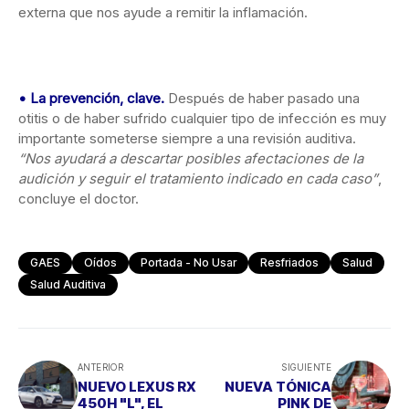
externa que nos ayude a remitir la inflamación.
•
La prevención, clave.
Después de haber pasado una
otitis o de haber sufrido cualquier tipo de infección es muy
importante someterse siempre a una revisión auditiva.
“Nos ayudará a descartar posibles afectaciones de la
audición y seguir el tratamiento indicado en cada caso”
,
concluye el doctor.
GAES
Oídos
Portada - No Usar
Resfriados
Salud
Salud Auditiva
ANTERIOR
SIGUIENTE
NUEVO LEXUS RX
NUEVA TÓNICA
450H "L", EL
PINK DE