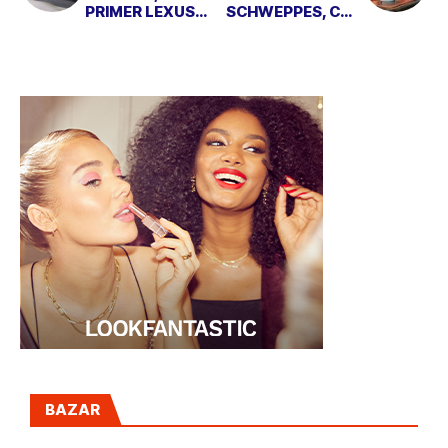
PRIMER LEXUS
SCHWEPPES, CON
CON 7 PLAZAS
UN SABOR MÁS
DULCE Y
AFRUTADO
BAZAR