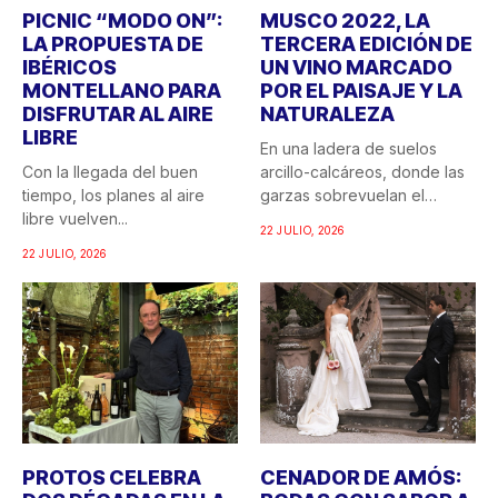
PICNIC “MODO ON”:
MUSCO 2022, LA
LA PROPUESTA DE
TERCERA EDICIÓN DE
IBÉRICOS
UN VINO MARCADO
MONTELLANO PARA
POR EL PAISAJE Y LA
DISFRUTAR AL AIRE
NATURALEZA
LIBRE
En una ladera de suelos
Con la llegada del buen
arcillo-calcáreos, donde las
tiempo, los planes al aire
garzas sobrevuelan el
libre vuelven...
recuerdo...
22 JULIO, 2026
22 JULIO, 2026
PROTOS CELEBRA
CENADOR DE AMÓS: