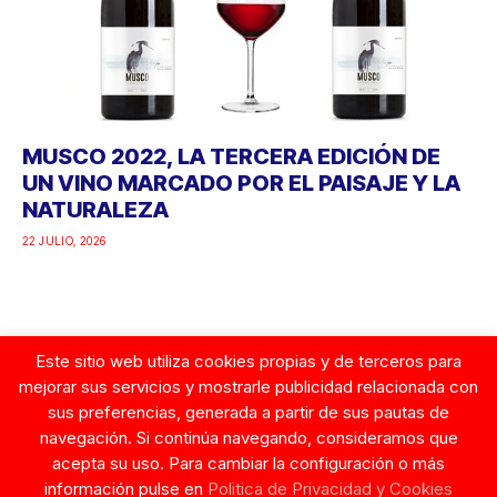
MUSCO 2022, LA TERCERA EDICIÓN DE
UN VINO MARCADO POR EL PAISAJE Y LA
NATURALEZA
22 JULIO, 2026
Este sitio web utiliza cookies propias y de terceros para
Google
mejorar sus servicios y mostrarle publicidad relacionada con
sus preferencias, generada a partir de sus pautas de
navegación. Si continúa navegando, consideramos que
acepta su uso. Para cambiar la configuración o más
información pulse en
Politica de Privacidad y Cookies