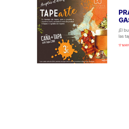
PR
GA
¡El b
las t
17 MAY