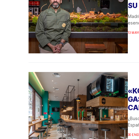
SU
Madri
esenc
13 MAY
«K
GA
CA
¿Busc
Españ
30 ENE