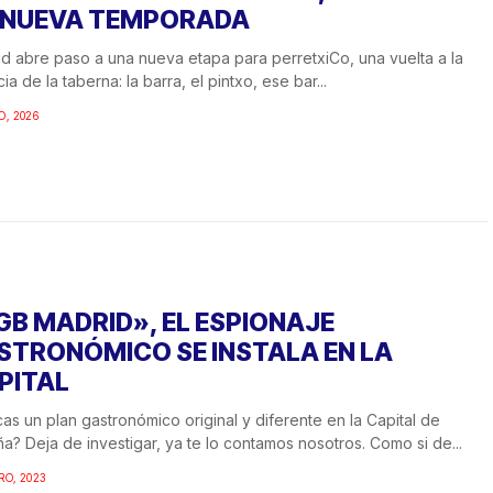
 NUEVA TEMPORADA
d abre paso a una nueva etapa para perretxiCo, una vuelta a la
ia de la taberna: la barra, el pintxo, ese bar...
O, 2026
GB MADRID», EL ESPIONAJE
STRONÓMICO SE INSTALA EN LA
PITAL
as un plan gastronómico original y diferente en la Capital de
a? Deja de investigar, ya te lo contamos nosotros. Como si de...
RO, 2023