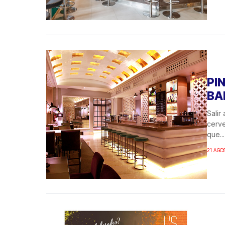
PI
BA
Salir
cerve
que...
21 AGO