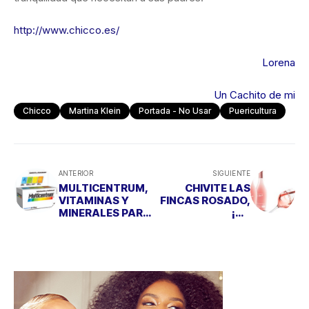
http://www.chicco.es/
Lorena
Un Cachito de mi
Chicco
Martina Klein
Portada - No Usar
Puericultura
ANTERIOR
SIGUIENTE
MULTICENTRUM,
CHIVITE LAS
VITAMINAS Y
FINCAS ROSADO,
MINERALES PARA
¡UN
TODA LA FAMILIA
IMPRESCINDIBLE
EN TU MESA!