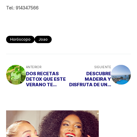
Tel.: 914347566
Horóscopo
Joao
ANTERIOR
SIGUIENTE
DOS RECETAS
DESCUBRE
DETOX QUE ESTE
MADEIRA Y
VERANO TE
DISFRUTA DE UNA
CAMBIARÁN LA
VACACIONES EN
VIDA
FAMILIA